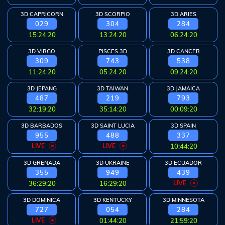
Arcade
3D CAPRICORN
3D SCORPIO
3D ARIES
Deposit
029
304
284
15:24:20
13:24:20
06:24:20
History
3D VIRGO
PISCES 3D
3D CANCER
309
743
538
Referral
11:24:20
05:24:20
09:24:20
3D JEPANG
3D TAIWAN
3D JAMAICA
Promosi
487
219
793
32:19:20
35:14:20
00:09:20
3D BARBADOS
3D SAINT LUCIA
3D SPAIN
955
488
337
Hubungi
LIVE
LIVE
10:44:20
Kami
3D GRENADA
3D UKRAINE
3D ECUADOR
Download
355
949
439
36:29:20
16:29:20
LIVE
6 ©
3D DOMINICA
3D KENTUCKY
3D MINNESOTA
WATOGEL
727
054
284
right
LIVE
01:44:20
21:59:20
erved