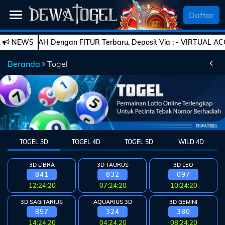
SELAMAT DATANG
Daftar
AH Dengan FITUR Terbaru, Deposit Via : - VIRTUAL ACCOUNT - E-W
NEWS
Beranda
Beranda
Togel
Daftar
Togel
Live
Casino
TOGEL 3D
TOGEL 4D
TOGEL 5D
WILD 4D
Slot
Games
3D LIBRA
3D TAURUS
3D LEO
841
832
097
Esports
PROMO
12:24:20
07:24:20
10:24:20
Bola
3D SAGITARIUS
AQUARIUS 3D
3D GEMINI
857
324
380
14:24:20
04:24:20
08:24:20