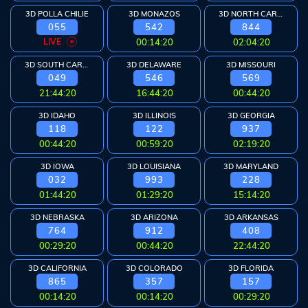
3D POLLA CHILIE
3D MONAZOS
3D NORTH CAROLINA
055
542
844
LIVE
00:14:20
02:04:20
3D SOUTH CAROLINA
3D DELAWARE
3D MISSOURI
049
546
569
21:44:20
16:44:20
00:44:20
3D IDAHO
3D ILLINOIS
3D GEORGIA
118
122
937
00:44:20
00:59:20
02:19:20
3D IOWA
3D LOUISIANA
3D MARYLAND
032
993
228
01:44:20
01:29:20
15:14:20
3D NEBRASKA
3D ARIZONA
3D ARKANSAS
764
912
408
00:29:20
00:44:20
22:44:20
3D CALIFORNIA
3D COLORADO
3D FLORIDA
865
357
157
00:14:20
00:14:20
00:29:20