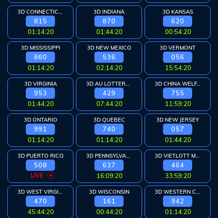
3D CONNECTICUT
3D INDIANA
3D KANSAS
815
870
620
01:14:20
01:44:20
00:54:20
3D MISSISSIPPI
3D NEW MEXICO
3D VERMONT
860
536
056
01:14:20
02:14:20
15:54:20
3D VIRGINIA
3D AU LOTTERYWEST
3D CHINA WELFARE
953
429
755
01:44:20
07:44:20
11:59:20
3D ONTARIO
3D QUEBEC
3D NEW JERSEY
991
740
057
01:14:20
01:14:20
01:44:20
3D PUERTO RICO
3D PENNSYLVANIA
3D VIETLOTT MAX
508
637
464
LIVE
16:09:20
33:59:20
3D WEST VIRGINIA
3D WISCONSIN
3D WESTERN CAN
470
161
942
45:44:20
00:44:20
01:14:20