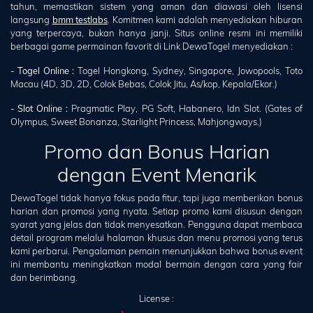
tahun, memastikan sistem yang aman dan diawasi oleh lisensi
langsung
bmm testlabs
. Komitmen kami adalah menyediakan hiburan
yang terpercaya, bukan hanya janji. Situs online resmi ini memiliki
berbagai game permainan favorit di Link DewaTogel menyediakan :
- Togel Online :
Togel Hongkong, Sydney, Singapore, Jowopools, Toto
Macau (4D, 3D, 2D, Colok Bebas, Colok Jitu, As/kop, Kepala/Ekor.)
- Slot Online :
Pragmatic Play, PG Soft, Habanero, Idn Slot. (Gates of
Olympus, Sweet Bonanza, Starlight Princess, Mahjongways.)
Promo dan Bonus Harian
dengan Event Menarik
DewaTogel tidak hanya fokus pada fitur, tapi juga memberikan bonus
harian dan promosi yang nyata. Setiap promo kami disusun dengan
syarat yang jelas dan tidak menyesatkan. Pengguna dapat membaca
detail program melalui halaman khusus dan menu promosi yang terus
kami perbarui. Pengalaman pemain menunjukkan bahwa bonus event
ini membantu meningkatkan modal bermain dengan cara yang fair
dan berimbang.
License :