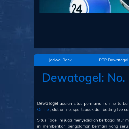
Jadwal Bank
RTP Dewatogel
Dewatogel: No. 
DewaTogel
adalah situs permainan online terba
Online
, slot online, sportsbook dan betting live 
Situs Togel ini juga menyediakan berbagai fitu
ini memberikan pengalaman bermain yang seru m