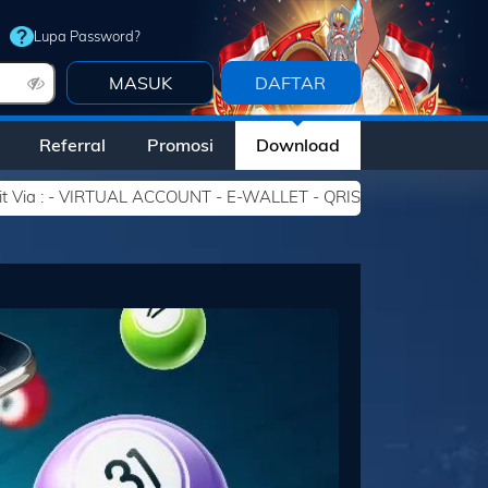
Lupa Password?
DAFTAR
Referral
Promosi
Download
UAL ACCOUNT - E-WALLET - QRIS (SCAN BARCODE). Link Alternati