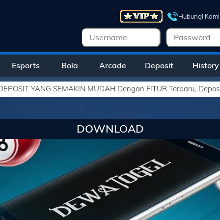
Hubungi Kami
Esports
Bola
Arcade
Deposit
History
YANG SEMAKIN MUDAH Dengan FITUR Terbaru, Deposit Via : - VIRT
DOWNLOAD