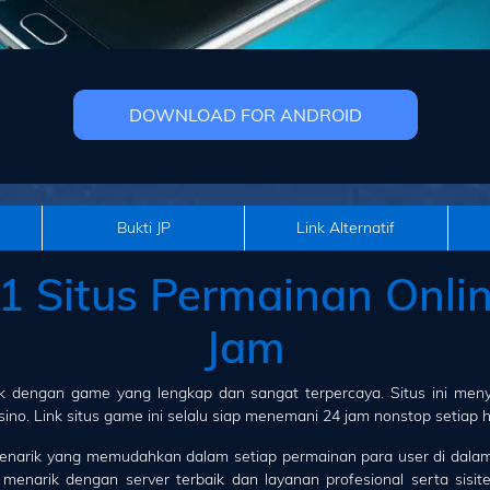
DOWNLOAD FOR ANDROID
Bukti JP
Link Alternatif
1 Situs Permainan Onli
Jam
ik dengan game yang lengkap dan sangat terpercaya. Situs ini men
casino. Link situs game ini selalu siap menemani 24 jam nonstop setiap 
r menarik yang memudahkan dalam setiap permainan para user di dala
enarik dengan server terbaik dan layanan profesional serta sisi