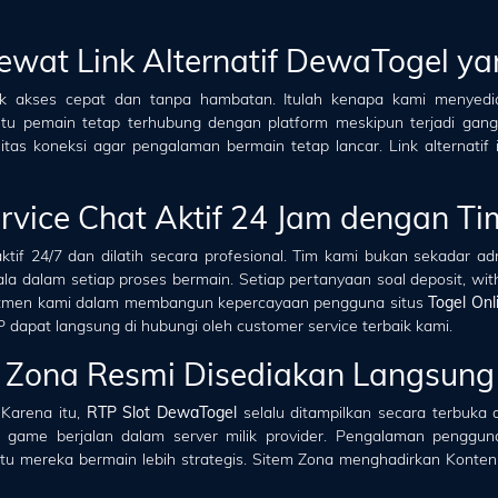
wat Link Alternatif DewaTogel yan
 akses cepat dan tanpa hambatan. Itulah kenapa kami menyediakan
ntu pemain tetap terhubung dengan platform meskipun terjadi ga
itas koneksi agar pengalaman bermain tetap lancar. Link alternatif i
vice Chat Aktif 24 Jam dengan Ti
aktif 24/7 dan dilatih secara profesional. Tim kami bukan sekadar a
 dalam setiap proses bermain. Setiap pertanyaan soal deposit, wit
omitmen kami dalam membangun kepercayaan pengguna situs
Togel Onl
 dapat langsung di hubungi oleh customer service terbaik kami.
 Zona Resmi Disediakan Langsung 
Karena itu,
RTP Slot DewaTogel
selalu ditampilkan secara terbuka 
uh game berjalan dalam server milik provider. Pengalaman pengg
 mereka bermain lebih strategis. Sitem Zona menghadirkan Konte